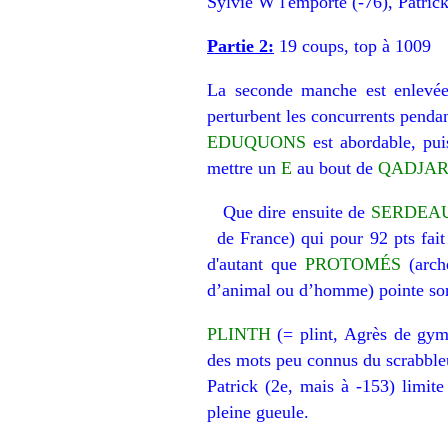
Sylvie W l'emporte (-76), Patrick
Partie 2:
19 coups, top à 1009
La seconde manche est enlevée
perturbent les concurrents pendan
EDUQUONS
est abordable, pu
mettre un
E
au bout de
QADJA
Que dire ensuite de
SERDEA
de France) qui pour 92 pts fait
d'autant que
PROTOMÉS
(arch
d’animal ou d’homme) pointe son
PLINTH
(= plint, Agrès de gym
des mots peu connus du scrabble
Patrick (2e, mais à -153) limite
pleine gueule.