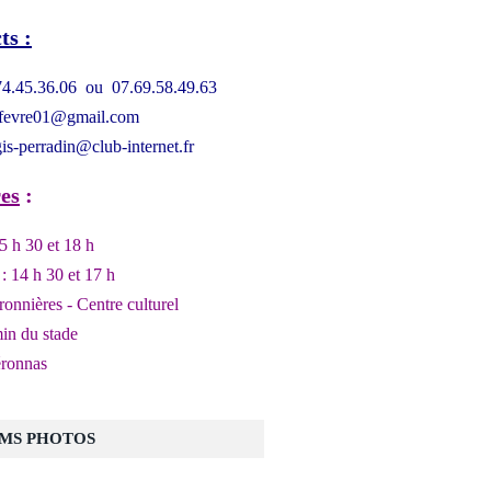
ts :
.74.45.36.06 ou 07.69.58.49.63
kfevre01@gmail.com
gis-perradin@club-internet.fr
es
:
5 h 30 et 18 h
: 14 h 30 et 17 h
ronnières - Centre culturel
in du stade
ronnas
MS PHOTOS