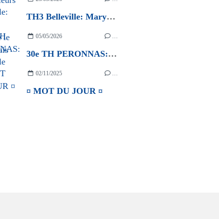
TH3 Belleville: Maryse apprécie le Beaujolais
05/05/2026
…
30e TH PERONNAS: Une belle journée
02/11/2025
…
¤ MOT DU JOUR ¤