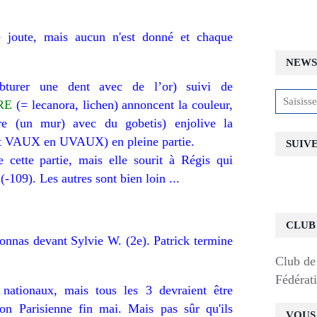
e joute, mais aucun n'est donné et chaque
NEWS
urer une dent avec de l’or) suivi de
RE
(= lecanora, lichen) annoncent la couleur,
re (un mur) avec du gobetis) enjolive la
t VAUX en UVAUX) en pleine partie.
SUIV
 cette partie, mais elle sourit à Régis qui
-109). Les autres sont bien loin ...
CLUB
onnas devant Sylvie W. (2e). Patrick termine
Club de 
Fédérat
s nationaux, mais tous les 3 devraient être
ion Parisienne fin mai. Mais pas sûr qu'ils
VOUS 