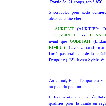
Partie 3:
21 coups, top à 850
5 scrabbles pour cette dernièr
absence coûte cher:
AURIFIAT
(AURIFIER: Obt
CUI(V)RAGE
et de
LECANO
avant que
GOBETAIT
(Endui
RIMEUSE
( avec U transforman
Bref, pas vraiment de la poésie
l'emporte (-72) devant Sylvie W. (
Au cumul, Régis l'emporte à Pér
au pied du podium.
Il faudra attendre les résultat
qualifiés pour la finale en rég