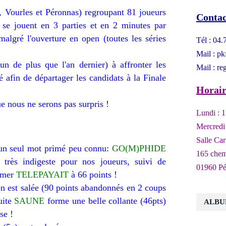
, Vourles et Péronnas) regroupant 81 joueurs
Contac
i se jouent en 3 parties et en 2 minutes par
malgré l'ouverture en open (toutes les séries
Tél : 04
Mail : p
 de plus que l'an dernier) à affronter les
Mail : re
é afin de départager les candidats à la Finale
Horair
e nous ne serons pas surpris !
Lundi : 1
Mercredi 
Salle Car
un seul mot primé peu connu:
GO(M)PHIDE
165 chem
 très indigeste pour nos joueurs, suivi de
01960 Pé
rmer
TELEPAYAIT
à 66 points !
on est salée (90 points abandonnés en 2 coups
suite
SAUNE
forme une belle collante (46pts)
ALBU
se !