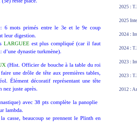
 (5e) reste placé
.
2025 : T
2025 Inte
: 6 mots primés entre le 3e et le 9e coup
2024 : I
t leur digestion.
is
LARGUEE
est plus compliqué (car il faut
2024 : T
R
: d’une dynastie turkmène).
2023 : In
UX
(Hist. Officier de bouche à la table du roi
 faire une drôle de tête aux premières tables,
2023 : T
éol. Élément décoratif représentant une tête
 nez juste après.
2012 : An
nastique) avec 38 pts complète la panoplie
ur lambda.
 la casse, beaucoup se prennent le Plinth en